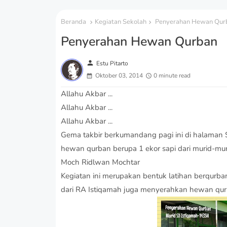
Beranda
Kegiatan Sekolah
Penyerahan Hewan Qur
Penyerahan Hewan Qurban
person
Estu Pitarto
Oktober 03, 2014
0 minute read
Allahu Akbar ...
Allahu Akbar ...
Allahu Akbar ...
Gema takbir berkumandang pagi ini di halaman 
hewan qurban berupa 1 ekor sapi dari murid-mur
Moch Ridlwan Mochtar
Kegiatan ini merupakan bentuk latihan berqurba
dari RA Istiqamah juga menyerahkan hewan qur