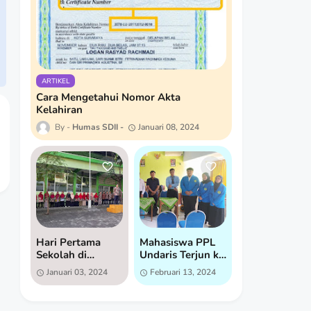
ARTIKEL
Cara Mengetahui Nomor Akta
Kelahiran
Humas SDII
Januari 08, 2024
Hari Pertama
Mahasiswa PPL
Sekolah di
Undaris Terjun ke
Semester 2:
SD Islam
Januari 03, 2024
Februari 13, 2024
Semangat Baru di
Istiqomah untuk
SD Islam
Praktik Lapangan
Istiqomah