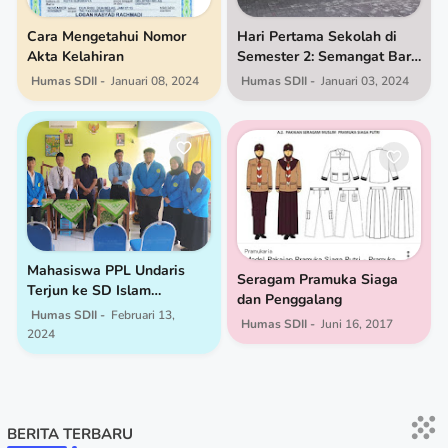
Cara Mengetahui Nomor
Hari Pertama Sekolah di
Akta Kelahiran
Semester 2: Semangat Baru
di SD Islam Istiqomah
Humas SDII
Januari 08, 2024
Humas SDII
Januari 03, 2024
Mahasiswa PPL Undaris
Seragam Pramuka Siaga
Terjun ke SD Islam
dan Penggalang
Istiqomah untuk Praktik
Humas SDII
Februari 13,
Humas SDII
Juni 16, 2017
Lapangan
2024
BERITA TERBARU