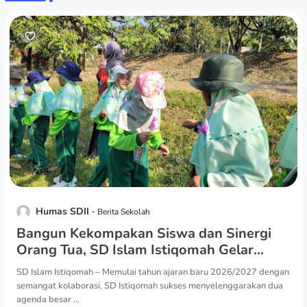
Humas SDII
Berita Sekolah
Bangun Kekompakan Siswa dan Sinergi
Orang Tua, SD Islam Istiqomah Gelar
Outbond Kelas 1 dan PGOT Bersamaan
SD Islam Istiqomah – Memulai tahun ajaran baru 2026/2027 dengan
semangat kolaborasi, SD Istiqomah sukses menyelenggarakan dua
agenda besar ...