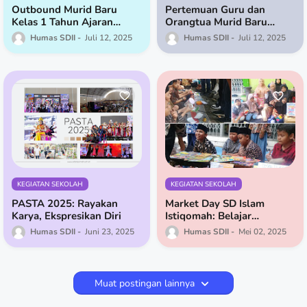
Outbound Murid Baru
Pertemuan Guru dan
Kelas 1 Tahun Ajaran
Orangtua Murid Baru
2025/2026: Latih
Kelas 1 Tahun Ajaran
Humas SDII
Juli 12, 2025
Humas SDII
Juli 12, 2025
Kemandirian dan
2025/2026
Kerjasama Sejak Dini
KEGIATAN SEKOLAH
KEGIATAN SEKOLAH
PASTA 2025: Rayakan
Market Day SD Islam
Karya, Ekspresikan Diri
Istiqomah: Belajar
Ekonomi Lewat Thrifting
Humas SDII
Juni 23, 2025
Humas SDII
Mei 02, 2025
Muat postingan lainnya