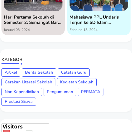
Hari Pertama Sekolah di
Mahasiswa PPL Undaris
Semester 2: Semangat Baru
Terjun ke SD Islam
di SD Islam Istiqomah
Istiqomah untuk Praktik
Januari 03, 2024
Februari 13, 2024
Lapangan
KATEGORI
Artikel
Berita Sekolah
Catatan Guru
Gerakan Literasi Sekolah
Kegiatan Sekolah
Non Kependidikan
Pengumuman
PERMATA
Prestasi Siswa