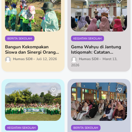
BERITA SEKOLAH
KEGIATAN SEKOLAH
Bangun Kekompakan
Gema Wahyu di Jantung
Siswa dan Sinergi Orang
Istiqomah: Catatan
Tua, SD Islam Istiqomah
Pesantren Ramadhan SD
Humas SDII
Juli 12, 2026
Humas SDII
Maret 13,
Gelar Outbond Kelas 1 dan
Islam Istiqomah
2026
PGOT Bersamaan
KEGIATAN SEKOLAH
BERITA SEKOLAH