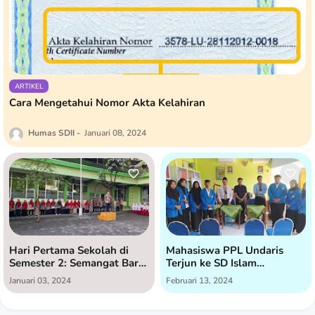
ARTIKEL
Cara Mengetahui Nomor Akta Kelahiran
Humas SDII
Januari 08, 2024
Hari Pertama Sekolah di
Mahasiswa PPL Undaris
Semester 2: Semangat Baru
Terjun ke SD Islam
di SD Islam Istiqomah
Istiqomah untuk Praktik
Januari 03, 2024
Februari 13, 2024
Lapangan