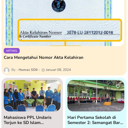
ARTIKEL
Cara Mengetahui Nomor Akta Kelahiran
Humas SDII
Januari 08, 2024
Mahasiswa PPL Undaris
Hari Pertama Sekolah di
Terjun ke SD Islam
Semester 2: Semangat Baru
Istiqomah untuk Praktik
di SD Islam Istiqomah