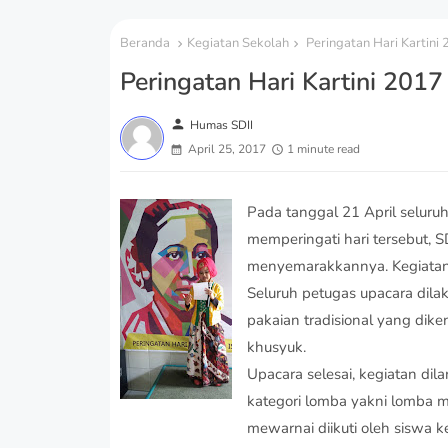
Beranda
Kegiatan Sekolah
Peringatan Hari Kartini
Peringatan Hari Kartini 2017
person
Humas SDII
April 25, 2017
1 minute read
Pada tanggal 21 April seluru
memperingati hari tersebut,
menyemarakkannya. Kegiatan d
Seluruh petugas upacara dila
pakaian tradisional yang di
khusyuk.
Upacara selesai, kegiatan dil
kategori lomba yakni lomba m
mewarnai diikuti oleh siswa k