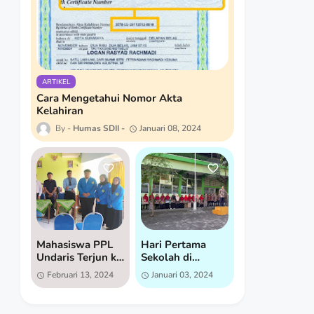
ARTIKEL
Cara Mengetahui Nomor Akta
Kelahiran
Humas SDII
Januari 08, 2024
Mahasiswa PPL
Hari Pertama
Undaris Terjun ke
Sekolah di
SD Islam
Semester 2:
Februari 13, 2024
Januari 03, 2024
Istiqomah untuk
Semangat Baru di
Praktik Lapangan
SD Islam
Istiqomah