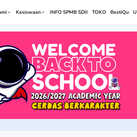
ami
Kesiswaan
INFO SPMB SDII
TOKO
BestiQu
U