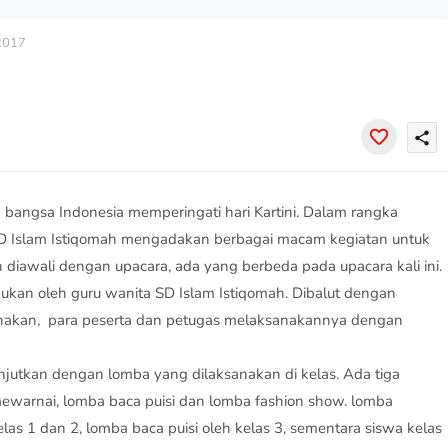
 2017
share
h bangsa Indonesia memperingati hari Kartini. Dalam rangka
 SD Islam Istiqomah mengadakan berbagai macam kegiatan untuk
iawali dengan upacara, ada yang berbeda pada upacara kali ini.
kukan oleh guru wanita SD Islam Istiqomah. Dibalut dengan
kenakan, para peserta dan petugas melaksanakannya dengan
anjutkan dengan lomba yang dilaksanakan di kelas. Ada tiga
ewarnai, lomba baca puisi dan lomba fashion show. lomba
elas 1 dan 2, lomba baca puisi oleh kelas 3, sementara siswa kelas