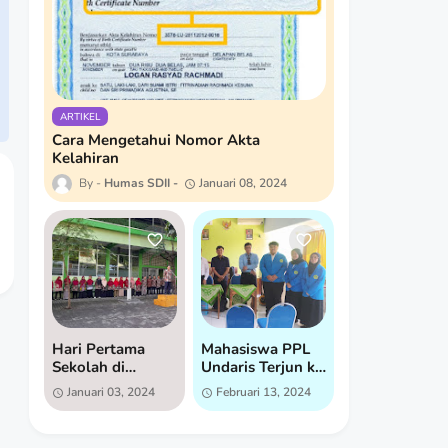
ARTIKEL
Cara Mengetahui Nomor Akta
Kelahiran
Humas SDII
Januari 08, 2024
Hari Pertama
Mahasiswa PPL
Sekolah di
Undaris Terjun ke
Semester 2:
SD Islam
Januari 03, 2024
Februari 13, 2024
Semangat Baru di
Istiqomah untuk
SD Islam
Praktik Lapangan
Istiqomah