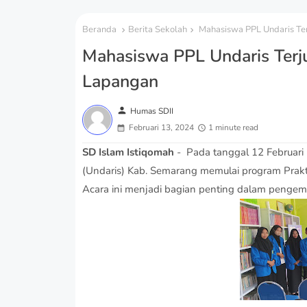
Beranda
Berita Sekolah
Mahasiswa PPL Undaris Ter
Mahasiswa PPL Undaris Terju
Lapangan
person
Humas SDII
Februari 13, 2024
1 minute read
SD Islam Istiqomah
- Pada tanggal 12 Februari 
(Undaris) Kab. Semarang memulai program Prak
Acara ini menjadi bagian penting dalam pengem