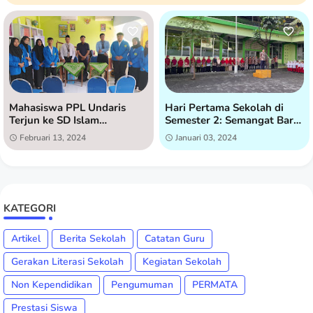
Mahasiswa PPL Undaris
Hari Pertama Sekolah di
Terjun ke SD Islam
Semester 2: Semangat Baru
Istiqomah untuk Praktik
di SD Islam Istiqomah
Februari 13, 2024
Januari 03, 2024
Lapangan
KATEGORI
Artikel
Berita Sekolah
Catatan Guru
Gerakan Literasi Sekolah
Kegiatan Sekolah
Non Kependidikan
Pengumuman
PERMATA
Prestasi Siswa