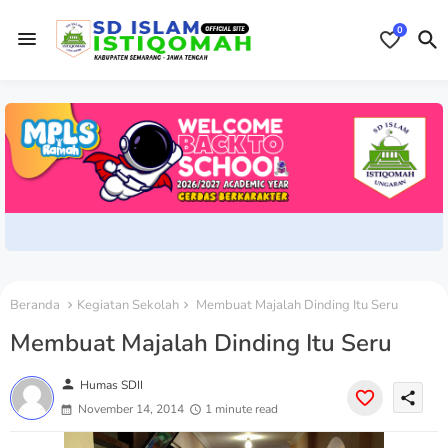
0
Beranda
Kegiatan Sekolah
Membuat Majalah Dinding Itu Seru
Membuat Majalah Dinding Itu Seru
person
Humas SDII
share
November 14, 2014
1 minute read