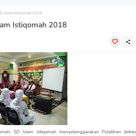
SD Islam Istiqomah 2018
slam Istiqomah 2018
share
qomah, SD Islam Istiqomah menyelenggarakan Pelatihan dokte