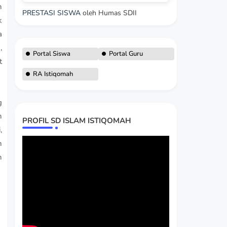
n
PRESTASI SISWA
oleh Humas SDII
k
a
,
Portal Siswa
Portal Guru
t
RA Istiqomah
g
n
PROFIL SD ISLAM ISTIQOMAH
,
n
n