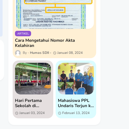
ARTIKEL
Cara Mengetahui Nomor Akta
Kelahiran
Humas SDII
Januari 08, 2024
Hari Pertama
Mahasiswa PPL
Sekolah di
Undaris Terjun ke
Semester 2:
SD Islam
Januari 03, 2024
Februari 13, 2024
Semangat Baru di
Istiqomah untuk
SD Islam
Praktik Lapangan
Istiqomah