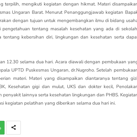
g terpilih, mengikuti kegiatan dengan hikmat. Materi disampaika
kesmas Ungaran Barat. Menurut Penanggungjawab kegiatan Bapa
nggarakan dengan tujuan untuk mengembangkan ilmu di bidang usah
pengetahuan tentang masalah kesehatan yang ada di sekolah
 tentang kebersihan diri, lingkungan dan kesehatan serta dapa
gan 12.30 selama dua hari. Acara diawali dengan pembukaan yan
Kepala UPTD Puskesmas Ungaran, dr.Nugroho. Setelah pembukaa
rian materi. Materi yang disampaikan diantaranya tentang gizi
3K, Kesehatan gigi dan mulut, UKS dan dokter kecil, Penolaka
penyakit lainnya serta kesehatan lingkungan dan PHBS. Kegiata
si kegiatan pelatihan yang diberikan selama dua hari ini.
p