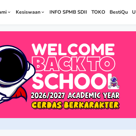
ami
Kesiswaan
INFO SPMB SDII
TOKO
BestiQu
U