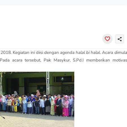
share
i 2018. Kegiatan ini diisi dengan agenda
halal bi halal
. Acara dimula
ada acara tersebut, Pak Masykur, S.Pd.I memberikan motivas