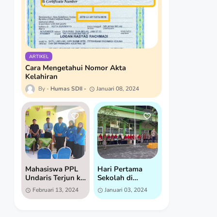
ARTIKEL
Cara Mengetahui Nomor Akta
Kelahiran
Humas SDII
Januari 08, 2024
Mahasiswa PPL
Hari Pertama
Undaris Terjun ke
Sekolah di
SD Islam
Semester 2:
Februari 13, 2024
Januari 03, 2024
Istiqomah untuk
Semangat Baru di
Praktik Lapangan
SD Islam
Istiqomah