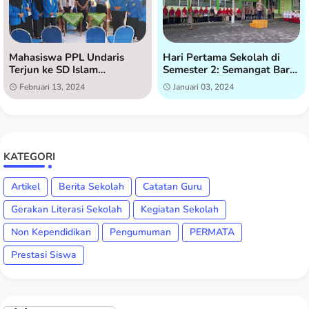
Mahasiswa PPL Undaris
Hari Pertama Sekolah di
Terjun ke SD Islam
Semester 2: Semangat Baru
Istiqomah untuk Praktik
di SD Islam Istiqomah
Februari 13, 2024
Januari 03, 2024
Lapangan
KATEGORI
Artikel
Berita Sekolah
Catatan Guru
Gerakan Literasi Sekolah
Kegiatan Sekolah
Non Kependidikan
Pengumuman
PERMATA
Prestasi Siswa