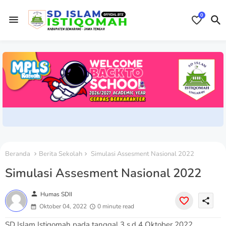
0
Beranda
Berita Sekolah
Simulasi Assesment Nasional 2022
Simulasi Assesment Nasional 2022
person
Humas SDII
share
Oktober 04, 2022
0 minute read
SD Islam Istiqomah pada tanggal 3 s.d 4 Oktober 2022