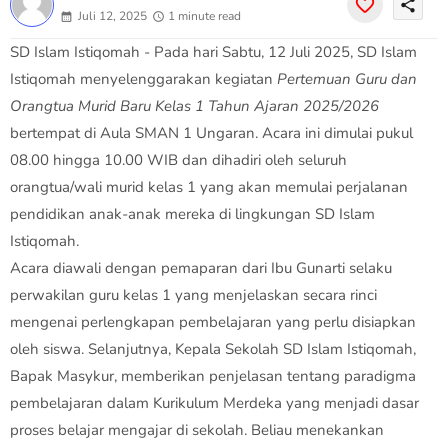
share
Juli 12, 2025
1 minute read
SD Islam Istiqomah - Pada hari Sabtu, 12 Juli 2025, SD Islam
Istiqomah menyelenggarakan kegiatan
Pertemuan Guru dan
Orangtua Murid Baru Kelas 1 Tahun Ajaran 2025/2026
bertempat di Aula SMAN 1 Ungaran. Acara ini dimulai pukul
08.00 hingga 10.00 WIB dan dihadiri oleh seluruh
orangtua/wali murid kelas 1 yang akan memulai perjalanan
pendidikan anak-anak mereka di lingkungan SD Islam
Istiqomah.
Acara diawali dengan pemaparan dari Ibu Gunarti selaku
perwakilan guru kelas 1 yang menjelaskan secara rinci
mengenai perlengkapan pembelajaran yang perlu disiapkan
oleh siswa. Selanjutnya, Kepala Sekolah SD Islam Istiqomah,
Bapak Masykur, memberikan penjelasan tentang paradigma
pembelajaran dalam Kurikulum Merdeka yang menjadi dasar
proses belajar mengajar di sekolah. Beliau menekankan