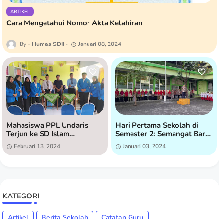
ARTIKEL
Cara Mengetahui Nomor Akta Kelahiran
Humas SDII
Januari 08, 2024
Mahasiswa PPL Undaris
Hari Pertama Sekolah di
Terjun ke SD Islam
Semester 2: Semangat Baru
Istiqomah untuk Praktik
di SD Islam Istiqomah
Februari 13, 2024
Januari 03, 2024
Lapangan
KATEGORI
Artikel
Berita Sekolah
Catatan Guru