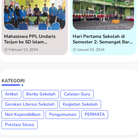
Mahasiswa PPL Undaris
Hari Pertama Sekolah di
Terjun ke SD Islam
Semester 2: Semangat Baru
Istiqomah untuk Praktik
di SD Islam Istiqomah
Februari 13, 2024
Januari 03, 2024
Lapangan
KATEGORI
Artikel
Berita Sekolah
Catatan Guru
Gerakan Literasi Sekolah
Kegiatan Sekolah
Non Kependidikan
Pengumuman
PERMATA
Prestasi Siswa