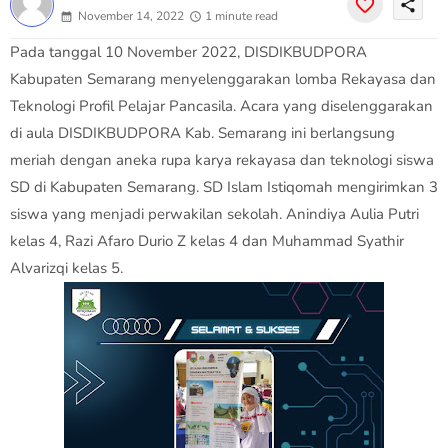
share
November 14, 2022
1 minute read
Pada tanggal 10 November 2022, DISDIKBUDPORA
Kabupaten Semarang menyelenggarakan lomba Rekayasa dan
Teknologi Profil Pelajar Pancasila. Acara yang diselenggarakan
di aula DISDIKBUDPORA Kab. Semarang ini berlangsung
meriah dengan aneka rupa karya rekayasa dan teknologi siswa
SD di Kabupaten Semarang. SD Islam Istiqomah mengirimkan 3
siswa yang menjadi perwakilan sekolah. Anindiya Aulia Putri
kelas 4, Razi Afaro Durio Z kelas 4 dan Muhammad Syathir
Alvarizqi kelas 5.