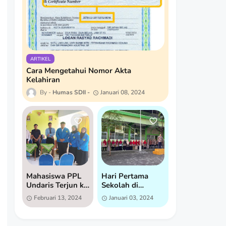
ARTIKEL
Cara Mengetahui Nomor Akta
Kelahiran
Humas SDII
Januari 08, 2024
Mahasiswa PPL
Hari Pertama
Undaris Terjun ke
Sekolah di
SD Islam
Semester 2:
Februari 13, 2024
Januari 03, 2024
Istiqomah untuk
Semangat Baru di
Praktik Lapangan
SD Islam
Istiqomah