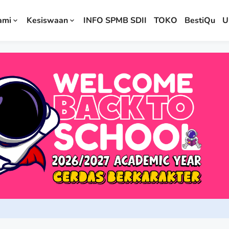
ami
Kesiswaan
INFO SPMB SDII
TOKO
BestiQu
U