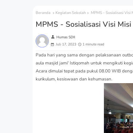
Beranda
Kegiatan Sekolah
MPMS - Sosialisasi Visi 
MPMS - Sosialisasi Visi Misi
person
Humas SDII
Juli 17, 2023
1 minute read
Pada hari yang sama dengan pelaksanaan outbou
aula masjid jami' Istiqomah untuk mengikuti ke
Acara dimulai tepat pada pukul 08.00 WIB denga
kurikulum, kesiswaan dan kehumasan.